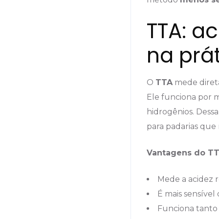
TTA: ac
na prá
O
TTA
mede dire
Ele funciona por m
hidrogênios. Dessa
para padarias que
Vantagens do TT
Mede a acidez r
É mais sensível
Funciona tanto 