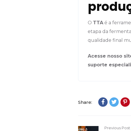
produ
O
TTA
é a ferrame
etapa da fermenta
qualidade final mu
Acesse nosso sit
suporte especial
Share:
Previous Post