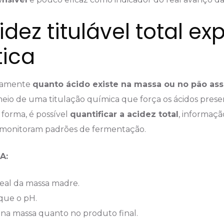
idez titulável total ex
tica
tamente
quanto ácido existe na massa ou no pão as
eio de uma titulação química que força os ácidos presen
 forma, é possível
quantificar a acidez total
, informaçã
 monitoram padrões de fermentação.
A:
eal da massa madre.
 que o pH.
na massa quanto no produto final.