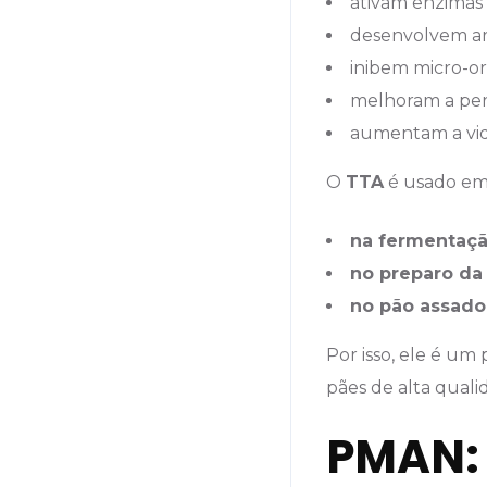
ativam enzimas
desenvolvem ar
inibem micro-or
melhoram a per
aumentam a vida
O
TTA
é usado em 
na fermentaç
no preparo da
no pão assado
Por isso, ele é um
pães de alta quali
PMAN: 