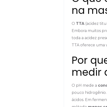
na ma
O
TTA
(acidez titu
Embora muitos pro
toda a acidez prese
TTA oferece uma vi
Por qu
medir 
O pH mede a
conc
pouco hidrogênio.
ácidos. Em fermen
método
menos se