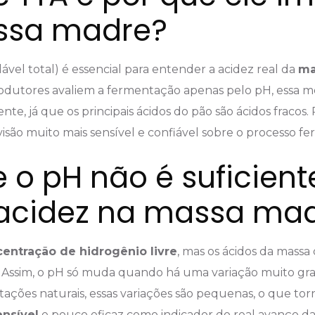
ssa madre?
lável total) é essencial para entender a acidez real da
ma
dutores avaliem a fermentação apenas pelo pH, essa m
nte, já que os principais ácidos do pão são ácidos fracos. 
são muito mais sensível e confiável sobre o processo fe
e o pH não é suficient
acidez na massa ma
entração de hidrogênio livre
, mas os ácidos da massa
 Assim, o pH só muda quando há uma variação muito gra
tações naturais, essas variações são pequenas, o que to
nsível
e pouco eficaz como indicador do real avanço d