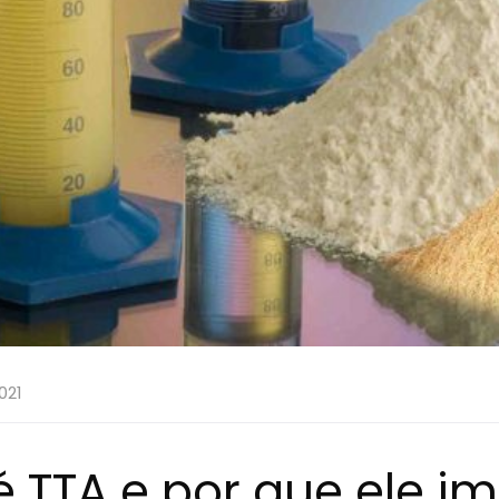
021
é TTA e por que ele i