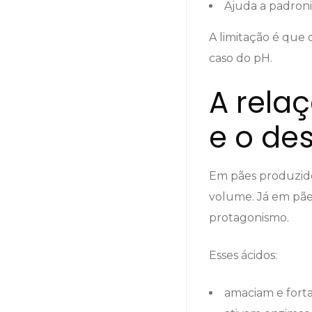
Ajuda a padroni
A limitação é que
caso do pH.
A rela
e o de
Em pães produzi
volume. Já em pãe
protagonismo.
Esses ácidos:
amaciam e fort