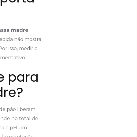
ssa madre
.
edida não mostra
Por isso, medir o
rmentativo.
e para
dre?
 de pão liberam
nde no total de
rna o pH um
a fermentação.