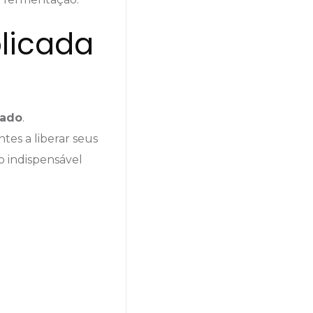
plicada
sado
.
tes a liberar seus
o indispensável