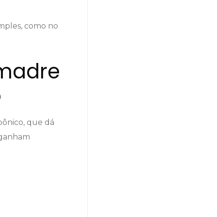
imples, como no
 madre
o
rbônico, que dá
ganham