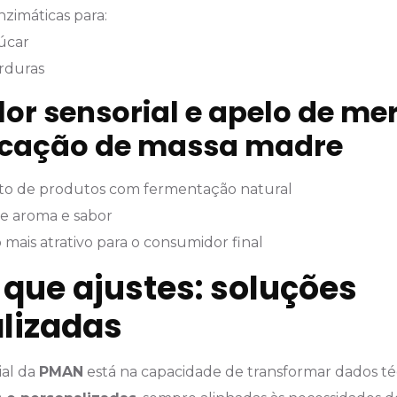
zimáticas para:
úcar
rduras
lor sensorial e apelo de m
icação de massa madre
o de produtos com fermentação natural
de aroma e sabor
mais atrativo para o consumidor final
 que ajustes: soluções
lizadas
ial da
PMAN
está na capacidade de transformar dados t