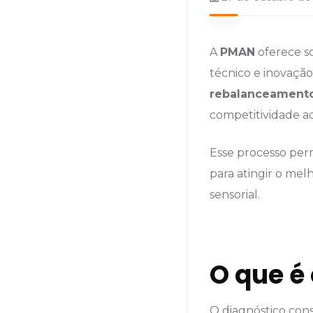
A
PMAN
oferece so
técnico e inovação
rebalanceamento
competitividade a
Esse processo per
para atingir o mel
sensorial.
O que é
O diagnóstico con