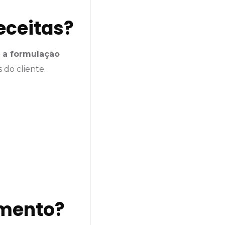
eceitas?
 a formulação
 do cliente.
amento?