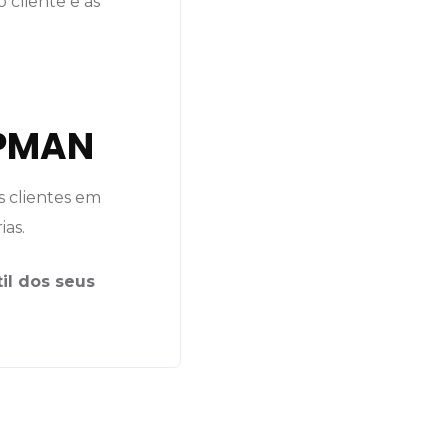
 cliente e às
 PMAN
s clientes em
ias.
il dos seus