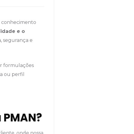
a, conhecimento
lidade e o
ia, segurança e
ar formulações
a ou perfil
da PMAN?
liente, onde nossa