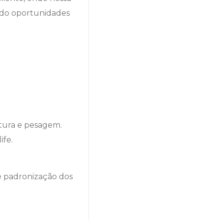
ando oportunidades
rtura e pesagem.
ife.
e padronização dos