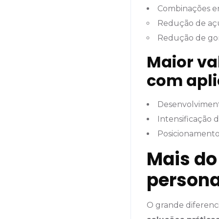
Combinações en
Redução de aç
Redução de go
Maior va
com apl
Desenvolviment
Intensificação 
Posicionamento 
Mais do
persona
O grande diferenc