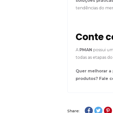
soluções prática
tendências do me
Conte c
A
PMAN
possui uma
todas as etapas d
Quer melhorar a 
produtos?
Fale 
Share: