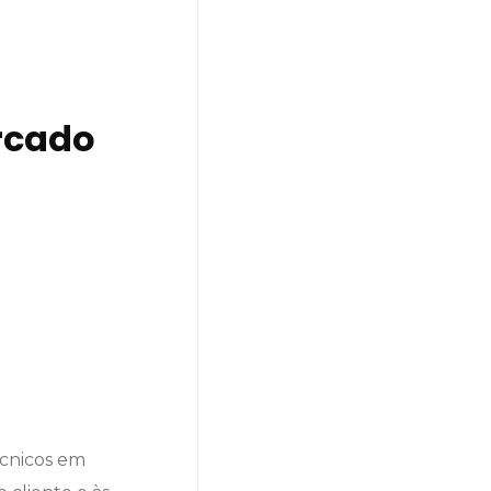
ercado
écnicos em