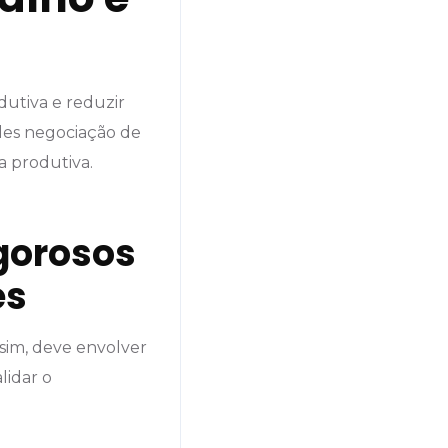
dutiva e reduzir
mples negociação de
a produtiva.
igorosos
es
sim, deve envolver
lidar o