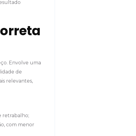
esultado
orreta
reço. Envolve uma
lidade de
is relevantes,
 retrabalho;
ção, com menor