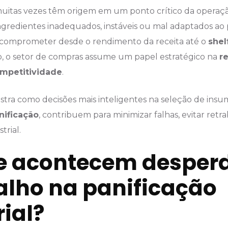
uitas vezes têm origem em um ponto crítico da operação
ngredientes inadequados, instáveis ou mal adaptados ao
comprometer desde o rendimento da receita até o
shelf
io, o setor de compras assume um papel estratégico na
r
mpetitividade
.
ra como decisões mais inteligentes na seleção de insumo
nificação
, contribuem para minimizar falhas, evitar retra
rial.
e acontecem desperd
alho na panificação
rial?