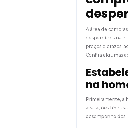
desper
A área de compras
desperdícios na ind
preços e prazos, a
Confira algumas aç
Estabele
na homo
Primeiramente, a 
avaliações técnica
desempenho dos i