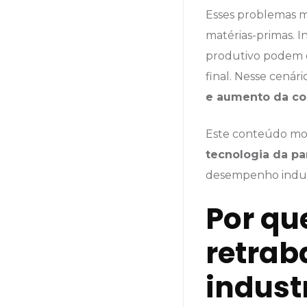
Esses problemas m
matérias-primas. I
produtivo podem 
final. Nesse cenár
e aumento da co
Este conteúdo most
tecnologia da pa
desempenho indust
Por qu
retrab
indust