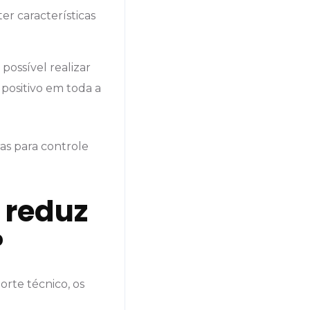
er características
é possível realizar
 positivo em toda a
ras para controle
 reduz
?
rte técnico, os