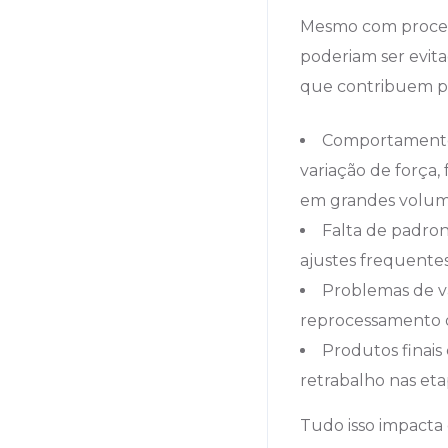
Mesmo com proces
poderiam ser evita
que contribuem par
Comportamento 
variação de força
em grandes volum
Falta de padron
ajustes frequentes
Problemas de va
reprocessamento o
Produtos finais
retrabalho nas eta
Tudo isso impacta