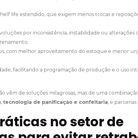
elf life estendido, que exigem menos trocas e reposiçõ
luções por inconsistência, instabilidade ou alterações 
azenamento;
cos, com melhor aproveitamento do estoque e menor ur
lidade, facilitando a programação de produção e o uso in
não vêm de soluções milagrosas, mas de uma combinação
a,
tecnologia de panificação e confeitaria
, e parcerias
ráticas no setor de
s para evitar retrab