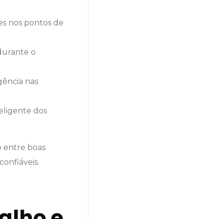
es nos pontos de
durante o
gência nas
teligente dos
 entre boas
 confiáveis.
alho e