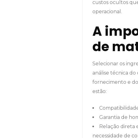
custos ocultos qu
operacional.
A impo
de ma
Selecionar os ingr
análise técnica d
fornecimento e do 
estão:
Compatibilidade
Garantia de hom
Relação direta
necessidade de cor