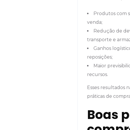
Produtos com sh
venda;
Redução de devo
transporte e arm
Ganhos logísti
reposições;
Maior previsibi
recursos.
Esses resultados 
práticas de compr
Boas p
compra