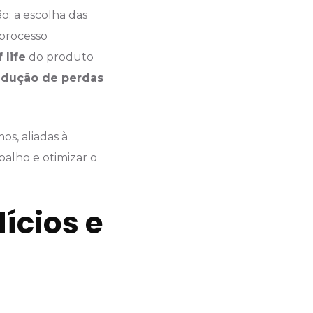
: a escolha das
 processo
 life
do produto
edução de perdas
s, aliadas à
balho e otimizar o
ícios e