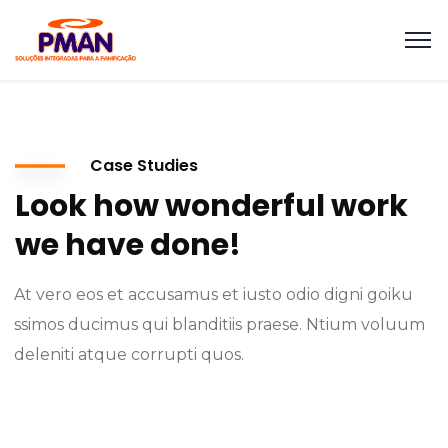
Case Studies
Look how wonderful work
we have done!
At vero eos et accusamus et iusto odio digni goiku
ssimos ducimus qui blanditiis praese. Ntium voluum
deleniti atque corrupti quos.