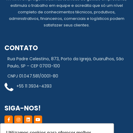
estimula o trabalho em equipe e acredita que só um nível
completo de conhecimentos técnicos, produtivos,
administrativos, financeiros, comerciais e logísticos podem
satisfazer seus clientes.
CONTATO
Rua Padre Celestino, 873, Porto da Igreja, Guarulhos, São
Paulo, SP – CEP 07013-100
CNPJ 01.047.581/0001-80
+55 11 3934-4393
SIGA-NOS!
NEWSLETER PMAN • CADASTRE-SE!
Utilizamos cookies para oferecer melhor
Utilizamos cookies para oferecer melhor