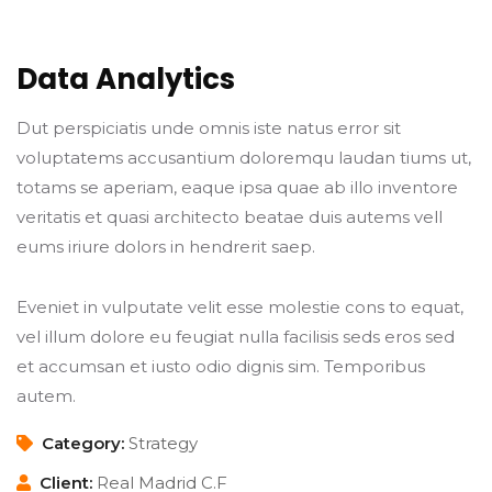
Data Analytics
Dut perspiciatis unde omnis iste natus error sit
voluptatems accusantium doloremqu laudan tiums ut,
totams se aperiam, eaque ipsa quae ab illo inventore
veritatis et quasi architecto beatae duis autems vell
eums iriure dolors in hendrerit saep.
Eveniet in vulputate velit esse molestie cons to equat,
vel illum dolore eu feugiat nulla facilisis seds eros sed
et accumsan et iusto odio dignis sim. Temporibus
autem.
Category:
Strategy
Client:
Real Madrid C.F