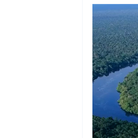
Tocador
de
vídeo