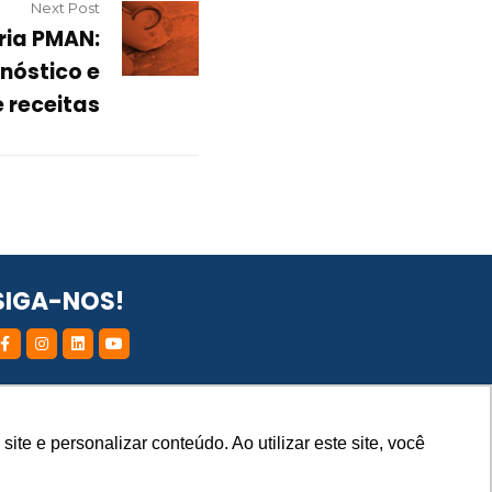
Next Post
ria PMAN:
nóstico e
 receitas
SIGA-NOS!
EWSLETER PMAN • CADASTRE-SE!
e e personalizar conteúdo. Ao utilizar este site, você
e e personalizar conteúdo. Ao utilizar este site, você