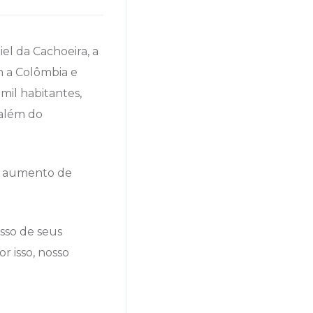
el da Cachoeira, a
m a Colômbia e
mil habitantes,
 além do
do aumento de
sso de seus
r isso, nosso