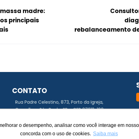
 massa madre:
Consulto
os principais
diag
ais
rebalanceamento de
CONTATO
Rua Padre Celestino, 873, Porto da Igreja,
Guarulhos, São Paulo, SP – CEP 07013-100
N
a
CNPJ 01.047.581/0001-80
,
melhorar o desempenho, analisar como você interage em nosso sit
melhorar o desempenho, analisar como você interage em nosso sit
+55 11 3934-4393
concorda com o uso de cookies.
concorda com o uso de cookies.
Saiba mais
Saiba mais